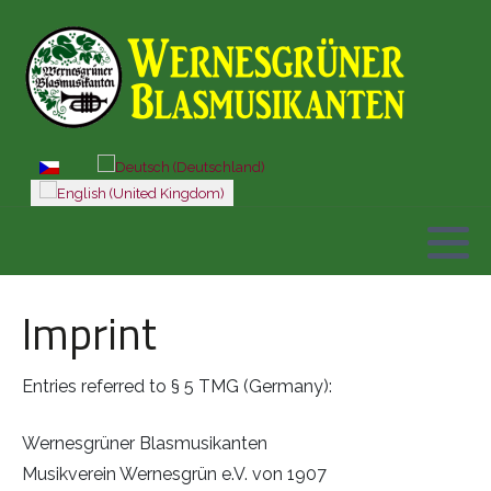
Select your language
Imprint
Entries referred to § 5 TMG (Germany):
Wernesgrüner Blasmusikanten
Musikverein Wernesgrün e.V. von 1907