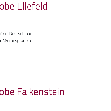
obe Ellefeld
efeld, Deutschland
en Wernesgrünern.
robe Falkenstein